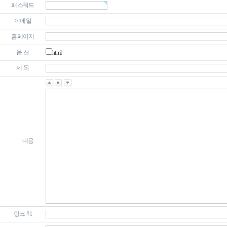
패스워드
이메일
홈페이지
옵 션
html
제 목
내용
링크 #1